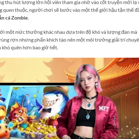
 thu hút lượng lớn hội viên tham gia nhờ vào cốt truyện mới lạ 
ng quen thuộc, người chơi sẽ bước vào một thế giới hậu tận thế đ
ắn cá Zombie
.
 với một mức thưởng khác nhau dựa trên độ khó và lượng đạn mà
rùng rợn nhưng phấn khích tạo nên một môi trường giải trí chuy
n khó quên hơn bao giờ hết.