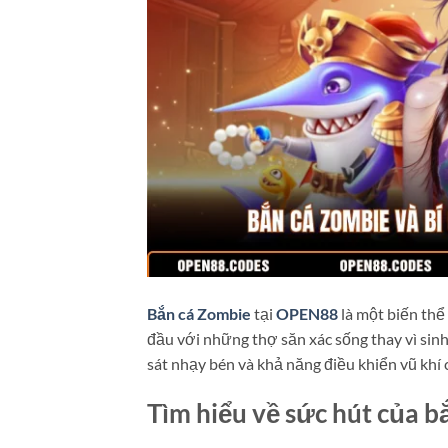
Bắn cá Zombie
tại
OPEN88
là một biến thể
đầu với những thợ săn xác sống thay vì sinh
sát nhạy bén và khả năng điều khiển vũ khí 
Tìm hiểu về sức hút của b