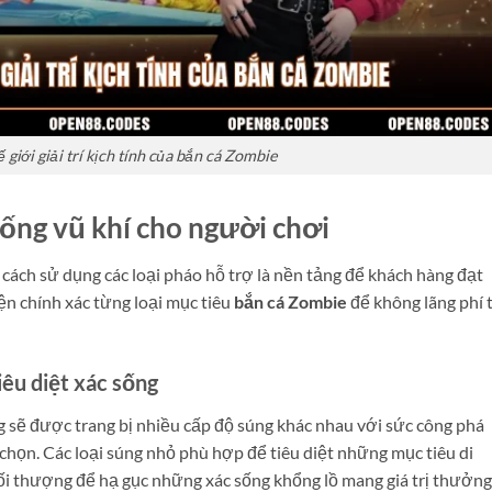
giới giải trí kịch tính của bắn cá Zombie
ống vũ khí cho người chơi
cách sử dụng các loại pháo hỗ trợ là nền tảng để khách hàng đạt
n chính xác từng loại mục tiêu
bắn cá Zombie
để không lãng phí t
iêu diệt xác sống
g sẽ được trang bị nhiều cấp độ súng khác nhau với sức công phá
chọn. Các loại súng nhỏ phù hợp để tiêu diệt những mục tiêu di
tối thượng để hạ gục những xác sống khổng lồ mang giá trị thưởng