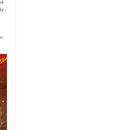
và
ầy
ên