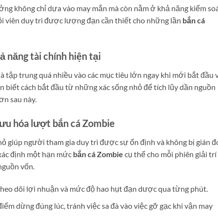
hưởng không chỉ dựa vào may mắn mà còn nằm ở khả năng kiểm so
hội viên duy trì được lượng đạn cần thiết cho những lần
bắn cá
 năng tài chính hiện tại
à tập trung quá nhiều vào các mục tiêu lớn ngay khi mới bắt đầu 
ôn biết cách bắt đầu từ những xác sống nhỏ để tích lũy dần nguồn
ơn sau này.
 ưu hóa lượt bắn cá Zombie
 giúp người tham gia duy trì được sự ổn định và không bị gián 
 xác định một hạn mức
bắn cá Zombie
cụ thể cho mỗi phiên giải trí
nguồn vốn.
theo dõi lợi nhuận và mức độ hao hụt đạn dược qua từng phút.
điểm dừng đúng lúc, tránh việc sa đà vào việc gỡ gạc khi vận may