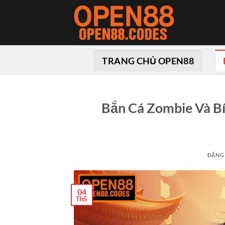
Bỏ
qua
nội
dung
TRANG CHỦ OPEN88
Bắn Cá Zombie Và B
ĐĂNG
04
Th5