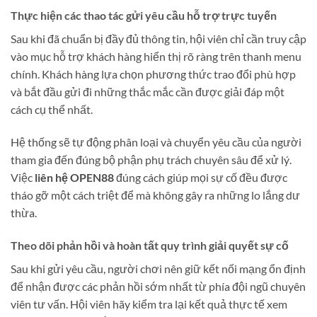
Thực hiện các thao tác gửi yêu cầu hỗ trợ trực tuyến
Sau khi đã chuẩn bị đầy đủ thông tin, hội viên chỉ cần truy cập
vào mục hỗ trợ khách hàng hiển thị rõ ràng trên thanh menu
chính. Khách hàng lựa chọn phương thức trao đổi phù hợp
và bắt đầu gửi đi những thắc mắc cần được giải đáp một
cách cụ thể nhất.
Hệ thống sẽ tự động phân loại và chuyển yêu cầu của người
tham gia đến đúng bộ phận phụ trách chuyên sâu để xử lý.
Việc
liên hệ OPEN88
đúng cách giúp mọi sự cố đều được
tháo gỡ một cách triệt để mà không gây ra những lo lắng dư
thừa.
Theo dõi phản hồi và hoàn tất quy trình giải quyết sự cố
Sau khi gửi yêu cầu, người chơi nên giữ kết nối mạng ổn định
để nhận được các phản hồi sớm nhất từ phía đội ngũ chuyên
viên tư vấn. Hội viên hãy kiểm tra lại kết quả thực tế xem