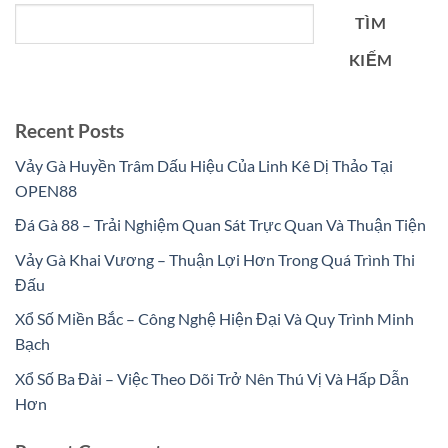
TÌM
KIẾM
Recent Posts
Vảy Gà Huyền Trâm Dấu Hiệu Của Linh Kê Dị Thảo Tại
OPEN88
Đá Gà 88 – Trải Nghiệm Quan Sát Trực Quan Và Thuận Tiện
Vảy Gà Khai Vương – Thuận Lợi Hơn Trong Quá Trình Thi
Đấu
Xổ Số Miền Bắc – Công Nghệ Hiện Đại Và Quy Trình Minh
Bạch
Xổ Số Ba Đài – Việc Theo Dõi Trở Nên Thú Vị Và Hấp Dẫn
Hơn