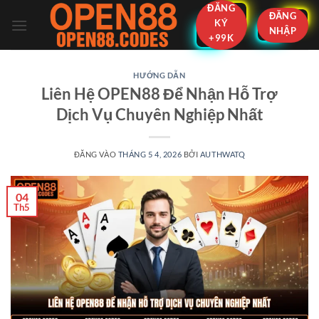
Bỏ
ĐĂNG
ĐĂNG
KÝ
qua
NHẬP
+99K
nội
dung
HƯỚNG DẪN
Liên Hệ OPEN88 Để Nhận Hỗ Trợ
Dịch Vụ Chuyên Nghiệp Nhất
ĐĂNG VÀO
THÁNG 5 4, 2026
BỞI
AUTHWATQ
04
Th5