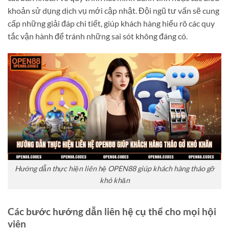
khoản sử dụng dịch vụ mới cập nhật. Đội ngũ tư vấn sẽ cung
cấp những giải đáp chi tiết, giúp khách hàng hiểu rõ các quy
tắc vận hành để tránh những sai sót không đáng có.
Hướng dẫn thực hiện liên hệ OPEN88 giúp khách hàng tháo gỡ
khó khăn
Các bước hướng dẫn liên hệ cụ thể cho mọi hội
viên