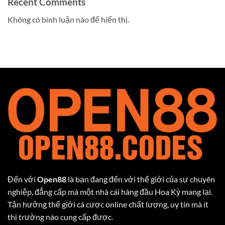
Recent Comments
Không có bình luận nào để hiển thị.
Đến với
Open88
là bạn đang đến với thế giới của sự chuyên
nghiệp, đẳng cấp mà một nhà cái hàng đầu Hoa Kỳ mang lại.
Tận hưởng thế giới cá cược online chất lượng, uy tín mà ít
thị trường nào cung cấp được.