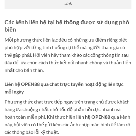
sinh
Các kênh liên hệ tại hệ thống được sử dụng phổ
biến
Mỗi phương thức liên lạc đều có những ưu điểm riêng biệt
phù hợp với từng tình huống cụ thể mà người tham gia có
thể gặp phải. Hội viên hãy tham khảo các cổng thông tin sau
đây để lựa chọn cách thức kết nối nhanh chóng và thuận tiện
nhất cho bản thân.
Liên hệ OPEN88 qua chat trực tuyến hoạt động liên tục
mỗi ngày
Phương thức chat trực tiếp ngay trên trang chủ được khách
hàng ưa chuộng nhất nhờ tốc độ phản hồi cực nhanh và
hoàn toàn miễn phí. Khi thực hiện
liên hệ OPEN88
qua kênh
này, hội viên có thể gửi kèm các ảnh chụp màn hình để làm rõ
các thông báo lỗi kỹ thuật.