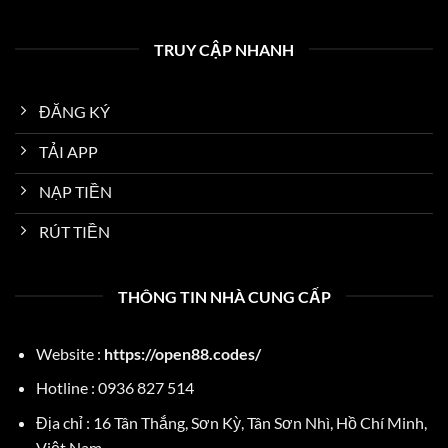
TRUY CẬP NHANH
ĐĂNG KÝ
TẢI APP
NẠP TIỀN
RÚT TIỀN
THÔNG TIN NHÀ CUNG CẤP
Website :
https://open88.codes/
Hotline :
0936 827 514
Địa chỉ :
16 Tân Thắng, Sơn Kỳ, Tân Sơn Nhì, Hồ Chí Minh,
Việt Nam