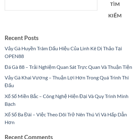
TÌM
KIẾM
Recent Posts
Vảy Gà Huyền Trâm Dấu Hiệu Của Linh Kê Dị Thảo Tại
OPEN88
Đá Gà 88 – Trải Nghiệm Quan Sát Trực Quan Và Thuận Tiện
Vảy Gà Khai Vương – Thuận Lợi Hơn Trong Quá Trình Thi
Đấu
Xổ Số Miền Bắc – Công Nghệ Hiện Đại Và Quy Trình Minh
Bạch
Xổ Số Ba Đài – Việc Theo Dõi Trở Nên Thú Vị Và Hấp Dẫn
Hơn
Recent Comments