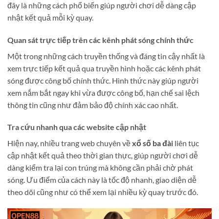
đây là những cách phổ biến giúp người chơi dễ dàng cập
nhật kết quả mỗi kỳ quay.
Quan sát trực tiếp trên các kênh phát sóng chính thức
Một trong những cách truyền thống và đáng tin cậy nhất là
xem trực tiếp kết quả qua truyền hình hoặc các kênh phát
sóng được công bố chính thức. Hình thức này giúp người
xem nắm bắt ngay khi vừa được công bố, hạn chế sai lệch
thông tin cũng như đảm bảo độ chính xác cao nhất.
Tra cứu nhanh qua các website cập nhật
Hiện nay, nhiều trang web chuyên về
xổ số ba đài
liên tục
cập nhật kết quả theo thời gian thực, giúp người chơi dễ
dàng kiểm tra lại con trúng mà không cần phải chờ phát
sóng. Ưu điểm của cách này là tốc độ nhanh, giao diện dễ
theo dõi cũng như có thể xem lại nhiều kỳ quay trước đó.