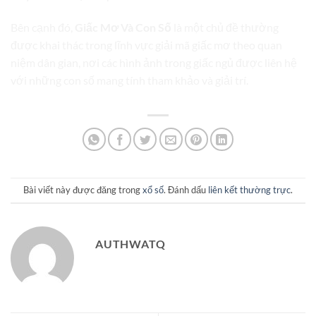
Bên cạnh đó,
Giấc Mơ Và Con Số
là một chủ đề thường
được khai thác trong lĩnh vực giải mã giấc mơ theo quan
niệm dân gian, nơi các hình ảnh trong giấc ngủ được liên hệ
với những con số mang tính tham khảo và giải trí.
Bài viết này được đăng trong
xổ số
. Đánh dấu
liên kết thường trực
.
AUTHWATQ