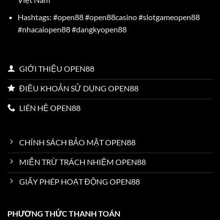
Hashtags: #open88 #open88casino #slotgameopen88
#nhacaiopen88 #dangkyopen88
GIỚI THIỆU OPEN88
ĐIỀU KHOẢN SỬ DỤNG OPEN88
LIÊN HỆ OPEN88
CHÍNH SÁCH BẢO MẬT OPEN88
MIỄN TRỪ TRÁCH NHIỆM OPEN88
GIẤY PHÉP HOẠT ĐỘNG OPEN88
PHƯƠNG THỨC THANH TOÁN