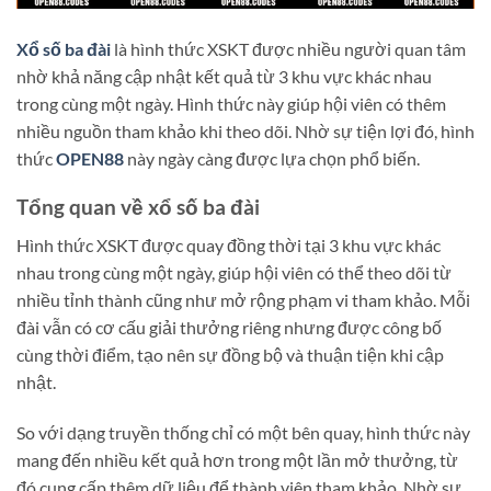
Xổ số ba đài
là hình thức XSKT được nhiều người quan tâm
nhờ khả năng cập nhật kết quả từ 3 khu vực khác nhau
trong cùng một ngày. Hình thức này giúp hội viên có thêm
nhiều nguồn tham khảo khi theo dõi. Nhờ sự tiện lợi đó, hình
thức
OPEN88
này ngày càng được lựa chọn phổ biến.
Tổng quan về xổ số ba đài
Hình thức XSKT được quay đồng thời tại 3 khu vực khác
nhau trong cùng một ngày, giúp hội viên có thể theo dõi từ
nhiều tỉnh thành cũng như mở rộng phạm vi tham khảo. Mỗi
đài vẫn có cơ cấu giải thưởng riêng nhưng được công bố
cùng thời điểm, tạo nên sự đồng bộ và thuận tiện khi cập
nhật.
So với dạng truyền thống chỉ có một bên quay, hình thức này
mang đến nhiều kết quả hơn trong một lần mở thưởng, từ
đó cung cấp thêm dữ liệu để thành viên tham khảo. Nhờ sự