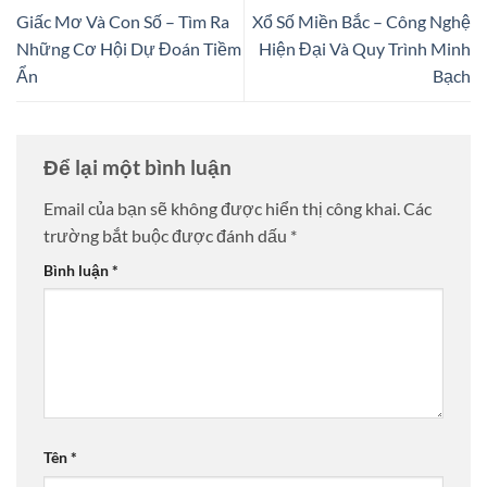
Giấc Mơ Và Con Số – Tìm Ra
Xổ Số Miền Bắc – Công Nghệ
Những Cơ Hội Dự Đoán Tiềm
Hiện Đại Và Quy Trình Minh
Ẩn
Bạch
Để lại một bình luận
Email của bạn sẽ không được hiển thị công khai.
Các
trường bắt buộc được đánh dấu
*
Bình luận
*
Tên
*