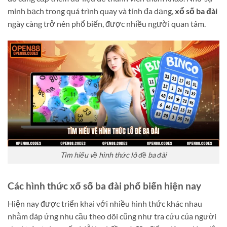
minh bạch trong quá trình quay và tính đa dạng,
xổ số ba đài
ngày càng trở nên phổ biến, được nhiều người quan tâm.
Tìm hiểu về hình thức lô đề ba đài
Các hình thức xổ số ba đài phổ biến hiện nay
Hiện nay được triển khai với nhiều hình thức khác nhau
nhằm đáp ứng nhu cầu theo dõi cũng như tra cứu của người