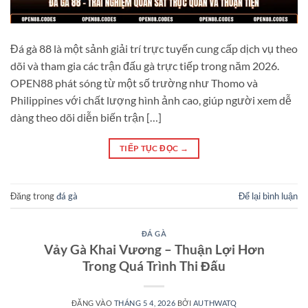
Đá gà 88 là một sảnh giải trí trực tuyến cung cấp dịch vụ theo
dõi và tham gia các trận đấu gà trực tiếp trong năm 2026.
OPEN88 phát sóng từ một số trường như Thomo và
Philippines với chất lượng hình ảnh cao, giúp người xem dễ
dàng theo dõi diễn biến trận […]
TIẾP TỤC ĐỌC
→
Đăng trong
đá gà
Để lại bình luận
ĐÁ GÀ
Vảy Gà Khai Vương – Thuận Lợi Hơn
Trong Quá Trình Thi Đấu
ĐĂNG VÀO
THÁNG 5 4, 2026
BỞI
AUTHWATQ