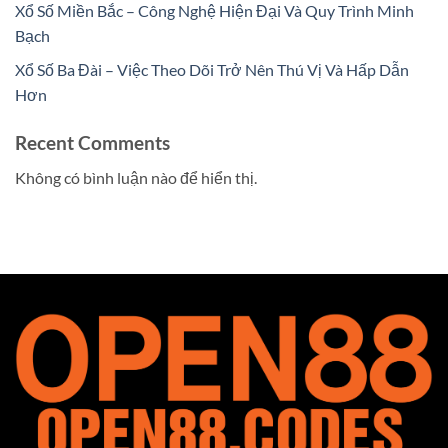
Xổ Số Miền Bắc – Công Nghệ Hiện Đại Và Quy Trình Minh
Bạch
Xổ Số Ba Đài – Việc Theo Dõi Trở Nên Thú Vị Và Hấp Dẫn
Hơn
Recent Comments
Không có bình luận nào để hiển thị.