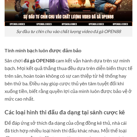
Sự đầu tư chỉn chu vào chất lượng video đá gà OPEN88
Tính minh bạch luôn được đảm bảo
Sân chơi
đá gà OPEN88
cam kết vận hành dựa trên sự minh
bạch. Mọi kết quả thắng thua đều dựa trên diễn biến thực tế
trên sân, hoàn toàn không có sự can thiệp từ hệ thống hay
bên thứ ba. Điều này giúp cược thủ yên tâm tuyệt đối khi
xuống tiền, biết rằng quyền lợi của mình luôn được bảo vệ ở
mức cao nhất.
Các loại hình thi đấu đa dạng tại sảnh cược kê
Để đáp ứng sở thích đa dạng của cộng đồng kê thủ, nhà cái
đã tích hợp nhiều loại hình thi đấu khác nhau. Mỗi thể loại