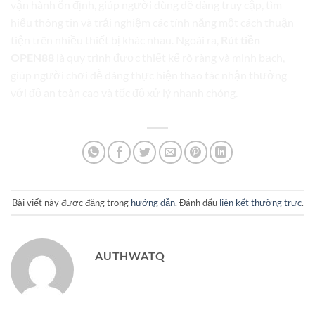
vận hành ổn định, giúp người dùng dễ dàng truy cập, tìm
hiểu thông tin và trải nghiệm các tính năng một cách thuận
tiện trên nhiều thiết bị khác nhau. Ngoài ra,
Rút tiền
OPEN88
là quy trình được thiết kế rõ ràng và minh bạch,
giúp người chơi dễ dàng thực hiện thao tác nhận thưởng
với độ an toàn cao và tốc độ xử lý nhanh chóng.
Bài viết này được đăng trong
hướng dẫn
. Đánh dấu
liên kết thường trực
.
AUTHWATQ