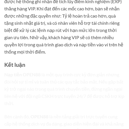
được hệ thống ghi nhận để tích lũy điểm kinh nghiệm (EXP)
thăng hạng VIP. Khi đạt đến các mốc cao hơn, bạn sẽ nhận
được những đặc quyền như: Tỷ lệ hoàn trả cao hơn, quà
tặng sinh nhật giá trị, và có nhân viên hỗ trợ tài chính riêng
biệt để xử lý các lệnh nạp rút với hạn mức lớn trong thời
gian ưu tiên. Nhờ vậy, khách hàng VIP sẽ có thêm nhiều
quyền lợi trong quá trình giao dịch và nạp tiền vào ví trên hệ
thống mọi thời điểm.
Kết luận
Nạp tiền OPEN88
là một quy trình cực kỳ đơn giản nhưng
đòi hỏi sự tỉ mỉ và tuân thủ các quy tắc bảo mật. Nếu gặp bất
kỳ trở ngại nào trong quá trình chuyển tiền, đừng ngần ngại
liên hệ với đội ngũ CSKH trực tuyến 24/7 để được hỗ trợ kịp
thời.
Bên cạnh đó,
OPEN88
là nền tảng giải trí trực tuyến cung
cấp hệ thống dịch vụ đa dạng, giao diện hiện đại và khả năng