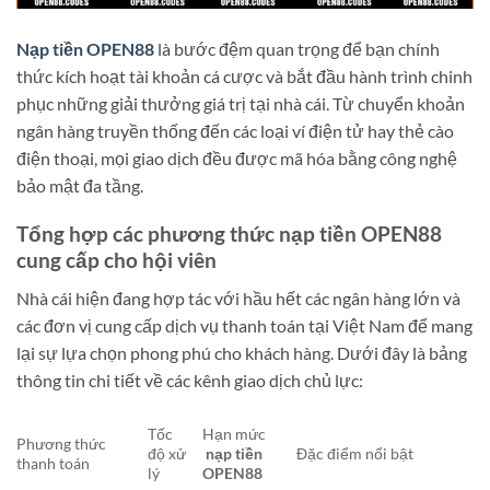
Nạp tiền OPEN88
là bước đệm quan trọng để bạn chính
thức kích hoạt tài khoản cá cược và bắt đầu hành trình chinh
phục những giải thưởng giá trị tại nhà cái. Từ chuyển khoản
ngân hàng truyền thống đến các loại ví điện tử hay thẻ cào
điện thoại, mọi giao dịch đều được mã hóa bằng công nghệ
bảo mật đa tầng.
Tổng hợp các phương thức nạp tiền OPEN88
cung cấp cho hội viên
Nhà cái hiện đang hợp tác với hầu hết các ngân hàng lớn và
các đơn vị cung cấp dịch vụ thanh toán tại Việt Nam để mang
lại sự lựa chọn phong phú cho khách hàng. Dưới đây là bảng
thông tin chi tiết về các kênh giao dịch chủ lực:
Tốc
Hạn mức
Phương thức
độ xử
nạp tiền
Đặc điểm nổi bật
thanh toán
lý
OPEN88