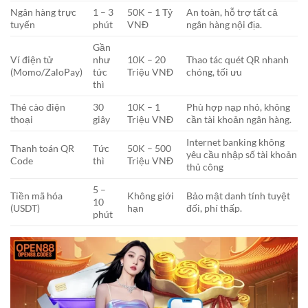
Ngân hàng trực
1 – 3
50K – 1 Tỷ
An toàn, hỗ trợ tất cả
tuyến
phút
VNĐ
ngân hàng nội địa.
Gần
Ví điện tử
như
10K – 20
Thao tác quét QR nhanh
(Momo/ZaloPay)
tức
Triệu VNĐ
chóng, tối ưu
thì
Thẻ cào điện
30
10K – 1
Phù hợp nạp nhỏ, không
thoại
giây
Triệu VNĐ
cần tài khoản ngân hàng.
Internet banking không
Thanh toán QR
Tức
50K – 500
yêu cầu nhập số tài khoản
Code
thì
Triệu VNĐ
thủ công
5 –
Tiền mã hóa
Không giới
Bảo mật danh tính tuyệt
10
(USDT)
hạn
đối, phí thấp.
phút