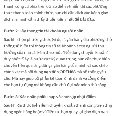
thanh công cụ phía trên). Giao diện sẽ hiển thị các phương
thức thanh toán chính thức, bạn chỉ cần click vào kênh giao
dịch mà mình cảm thấy thuận tiện nhất để bắt đầu.
Bước 2: Lấy thông tin tài khoản người nhận
Sau khi chọn phương thức (ví dụ: Ngân hàng địa phương), hệ
thống sẽ hiển thị thông tin số tài khoản và tên người thụ
hưởng của nhà cái kèm theo một “Nội dung chuyển khoản”
duy nhất. Đây là bước cực kỳ quan trọng, bạn cần thực hiện
chuyển tiền qua ứng dụng ngân hàng của mình và sao chép
chính xác mã nội dung
nạp tiền OPEN88
mà hệ thống yêu
cầu. Mã này giúp bộ phận kế toán định danh và cộng điểm
cho bạn tự động mà không cần chờ đợi xác minh thủ công.
Bước 3: Xác nhận phiếu nạp và chờ cập nhật điểm
Sau khi đã thực hiện lệnh chuyển khoản thành công trên ứng
dụng ngân hàng hoặc ví điện tử, bạn quay lại giao diện nạp