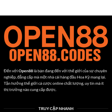
Đến với
Open88
là bạn đang đến với thế giới của sự chuyên
nghiệp, đẳng cấp mà một nhà cái hàng đầu Hoa Kỳ mang lại.
Tận hưởng thế giới cá cược online chất lượng, uy tín mà ít
thị trường nào cung cấp được.
TRUY CẬP NHANH