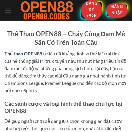
Bỏ
ĐĂNG
ĐĂNG
KÝ
qua
NHẬP
+99K
nội
dung
Thể Thao OPEN88 – Cháy Cùng Đam Mê
Sân Cỏ Trên Toàn Cầu
Thể thao OPEN88
từ lâu đã khẳng định vị thế là “trái tim”
của hệ thống giải trí trực tuyến này, thu hút hàng triệu tín đồ
đam mê tốc độ và những pha bóng kịch tính. Tại đây, bạn có
thể dễ dàng tìm thấy các giải đấu danh giá nhất hành tinh từ
Champions League, Premier League cho đến các bộ môn mới
nổi như eSports.
Các sảnh cược và loại hình thể thao chủ lực tại
OPEN88
Để giúp người chơi dễ dàng lựa chọn không gian đặt cược
phù hợp với thói quen soi kèo của mình, nhà cái đã liên kết