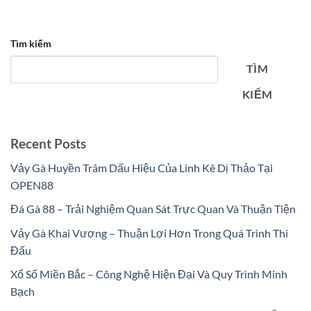
Tìm kiếm
TÌM
KIẾM
Recent Posts
Vảy Gà Huyền Trâm Dấu Hiệu Của Linh Kê Dị Thảo Tại
OPEN88
Đá Gà 88 – Trải Nghiệm Quan Sát Trực Quan Và Thuận Tiện
Vảy Gà Khai Vương – Thuận Lợi Hơn Trong Quá Trình Thi
Đấu
Xổ Số Miền Bắc – Công Nghệ Hiện Đại Và Quy Trình Minh
Bạch