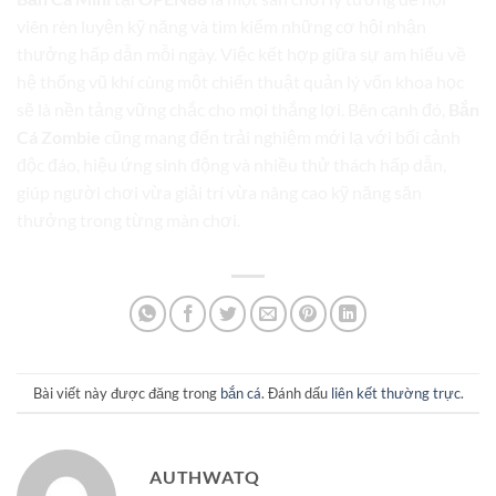
viên rèn luyện kỹ năng và tìm kiếm những cơ hội nhận
thưởng hấp dẫn mỗi ngày. Việc kết hợp giữa sự am hiểu về
hệ thống vũ khí cùng một chiến thuật quản lý vốn khoa học
sẽ là nền tảng vững chắc cho mọi thắng lợi. Bên cạnh đó,
Bắn
Cá Zombie
cũng mang đến trải nghiệm mới lạ với bối cảnh
độc đáo, hiệu ứng sinh động và nhiều thử thách hấp dẫn,
giúp người chơi vừa giải trí vừa nâng cao kỹ năng săn
thưởng trong từng màn chơi.
Bài viết này được đăng trong
bắn cá
. Đánh dấu
liên kết thường trực
.
AUTHWATQ