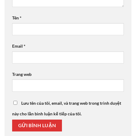
Tên
*
Email
*
Trang web
Lưu tên của tôi, email, và trang web trong trình duyệt
này cho lần bình luận kế tiếp của tôi.