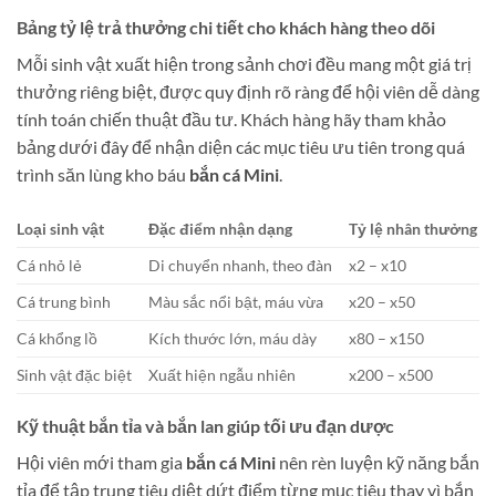
Bảng tỷ lệ trả thưởng chi tiết cho khách hàng theo dõi
Mỗi sinh vật xuất hiện trong sảnh chơi đều mang một giá trị
thưởng riêng biệt, được quy định rõ ràng để hội viên dễ dàng
tính toán chiến thuật đầu tư. Khách hàng hãy tham khảo
bảng dưới đây để nhận diện các mục tiêu ưu tiên trong quá
trình săn lùng kho báu
bắn cá Mini
.
Loại sinh vật
Đặc điểm nhận dạng
Tỷ lệ nhân thưởng
Cá nhỏ lẻ
Di chuyển nhanh, theo đàn
x2 – x10
Cá trung bình
Màu sắc nổi bật, máu vừa
x20 – x50
Cá khổng lồ
Kích thước lớn, máu dày
x80 – x150
Sinh vật đặc biệt
Xuất hiện ngẫu nhiên
x200 – x500
Kỹ thuật bắn tỉa và bắn lan giúp tối ưu đạn dược
Hội viên mới tham gia
bắn cá Mini
nên rèn luyện kỹ năng bắn
tỉa để tập trung tiêu diệt dứt điểm từng mục tiêu thay vì bắn