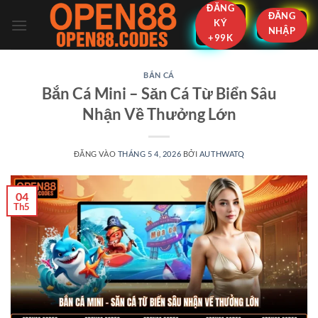
Bỏ
ĐĂNG
ĐĂNG
KÝ
qua
NHẬP
+99K
nội
dung
BẮN CÁ
Bắn Cá Mini – Săn Cá Từ Biển Sâu
Nhận Về Thưởng Lớn
ĐĂNG VÀO
THÁNG 5 4, 2026
BỞI
AUTHWATQ
04
Th5