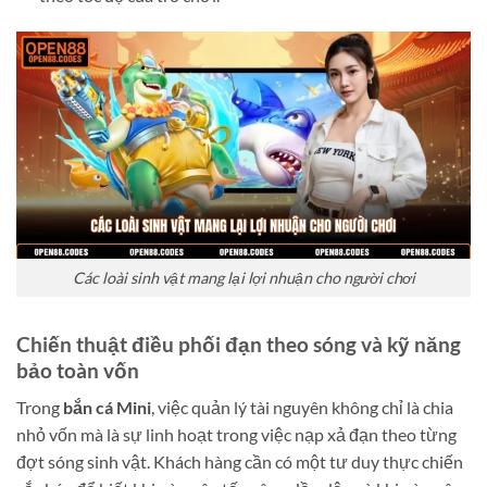
Các loài sinh vật mang lại lợi nhuận cho người chơi
Chiến thuật điều phối đạn theo sóng và kỹ năng
bảo toàn vốn
Trong
bắn cá Mini
, việc quản lý tài nguyên không chỉ là chia
nhỏ vốn mà là sự linh hoạt trong việc nạp xả đạn theo từng
đợt sóng sinh vật. Khách hàng cần có một tư duy thực chiến