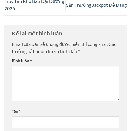
Truy Tìm Kho Báu Đại Dương
Săn Thưởng Jackpot Dễ Dàng
2026
Để lại một bình luận
Email của bạn sẽ không được hiển thị công khai.
Các
trường bắt buộc được đánh dấu
*
Bình luận
*
Tên
*