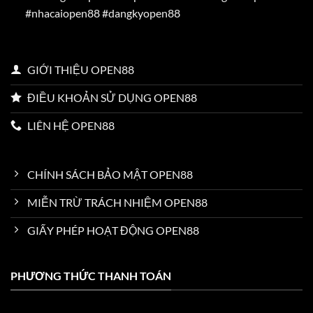
#nhacaiopen88 #dangkyopen88
GIỚI THIỆU OPEN88
ĐIỀU KHOẢN SỬ DỤNG OPEN88
LIÊN HỆ OPEN88
CHÍNH SÁCH BẢO MẬT OPEN88
MIỄN TRỪ TRÁCH NHIỆM OPEN88
GIẤY PHÉP HOẠT ĐỘNG OPEN88
PHƯƠNG THỨC THANH TOÁN