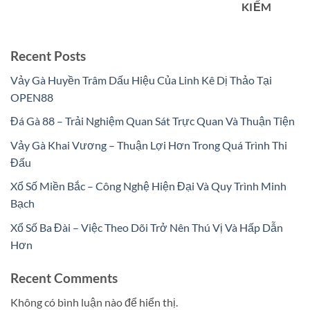
KIẾM
Recent Posts
Vảy Gà Huyền Trâm Dấu Hiệu Của Linh Kê Dị Thảo Tại
OPEN88
Đá Gà 88 – Trải Nghiệm Quan Sát Trực Quan Và Thuận Tiện
Vảy Gà Khai Vương – Thuận Lợi Hơn Trong Quá Trình Thi
Đấu
Xổ Số Miền Bắc – Công Nghệ Hiện Đại Và Quy Trình Minh
Bạch
Xổ Số Ba Đài – Việc Theo Dõi Trở Nên Thú Vị Và Hấp Dẫn
Hơn
Recent Comments
Không có bình luận nào để hiển thị.