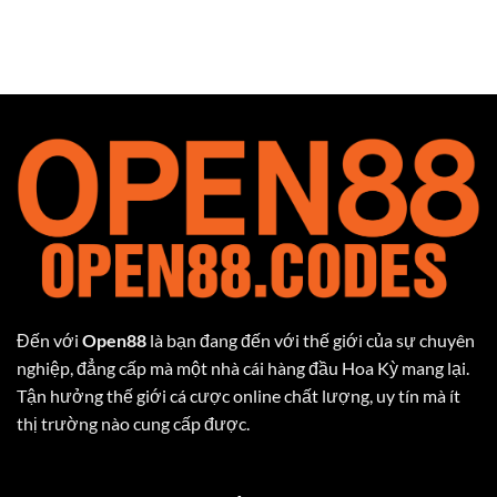
Đến với
Open88
là bạn đang đến với thế giới của sự chuyên
nghiệp, đẳng cấp mà một nhà cái hàng đầu Hoa Kỳ mang lại.
Tận hưởng thế giới cá cược online chất lượng, uy tín mà ít
thị trường nào cung cấp được.