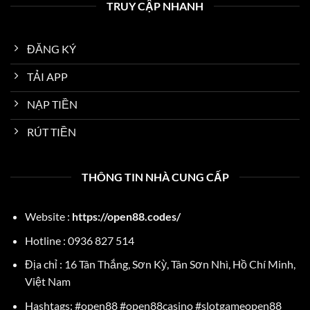
TRUY CẬP NHANH
ĐĂNG KÝ
TẢI APP
NẠP TIỀN
RÚT TIỀN
THÔNG TIN NHÀ CUNG CẤP
Website :
https://open88.codes/
Hotline :
0936 827 514
Địa chỉ :
16 Tân Thắng, Sơn Kỳ, Tân Sơn Nhì, Hồ Chí Minh,
Việt Nam
Hashtags: #open88 #open88casino #slotgameopen88