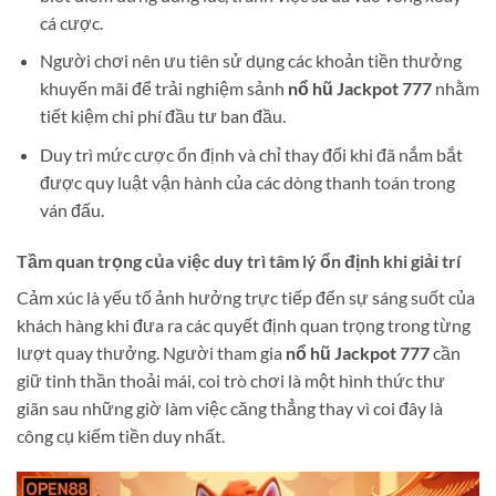
cá cược.
Người chơi nên ưu tiên sử dụng các khoản tiền thưởng
khuyến mãi để trải nghiệm sảnh
nổ hũ Jackpot 777
nhằm
tiết kiệm chi phí đầu tư ban đầu.
Duy trì mức cược ổn định và chỉ thay đổi khi đã nắm bắt
được quy luật vận hành của các dòng thanh toán trong
ván đấu.
Tầm quan trọng của việc duy trì tâm lý ổn định khi giải trí
Cảm xúc là yếu tố ảnh hưởng trực tiếp đến sự sáng suốt của
khách hàng khi đưa ra các quyết định quan trọng trong từng
lượt quay thưởng. Người tham gia
nổ hũ Jackpot 777
cần
giữ tinh thần thoải mái, coi trò chơi là một hình thức thư
giãn sau những giờ làm việc căng thẳng thay vì coi đây là
công cụ kiếm tiền duy nhất.