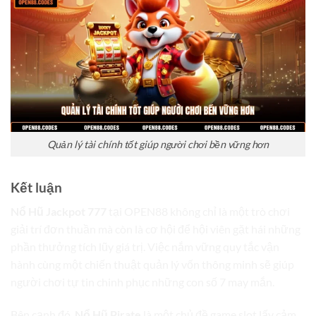
Quản lý tài chính tốt giúp người chơi bền vững hơn
Kết luận
Nổ Hũ Jackpot 777
tại OPEN88 không chỉ là một trò chơi
giải trí đơn thuần mà còn là cơ hội để hội viên gặt hái những
phần thưởng tích lũy giá trị. Việc nắm vững quy tắc vận
hành cùng một chiến thuật quản lý vốn thông minh sẽ giúp
người chơi tự tin chinh phục những con số 7 may mắn.
Bên cạnh đó,
Nổ Hũ Pirate
là một chủ đề game slot lấy cảm