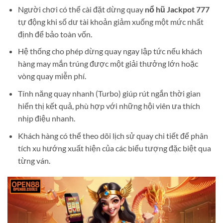
Người chơi có thể cài đặt dừng quay
nổ hũ Jackpot 777
tự động khi số dư tài khoản giảm xuống một mức nhất
định để bảo toàn vốn.
Hệ thống cho phép dừng quay ngay lập tức nếu khách
hàng may mắn trúng được một giải thưởng lớn hoặc
vòng quay miễn phí.
Tính năng quay nhanh (Turbo) giúp rút ngắn thời gian
hiển thị kết quả, phù hợp với những hội viên ưa thích
nhịp điệu nhanh.
Khách hàng có thể theo dõi lịch sử quay chi tiết để phân
tích xu hướng xuất hiện của các biểu tượng đặc biệt qua
từng ván.