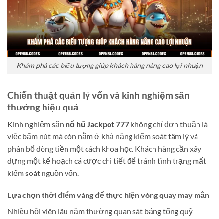
Khám phá các biểu tượng giúp khách hàng nâng cao lợi nhuận
Chiến thuật quản lý vốn và kinh nghiệm săn
thưởng hiệu quả
Kinh nghiệm săn
nổ hũ Jackpot 777
không chỉ đơn thuần là
việc bấm nút mà còn nằm ở khả năng kiểm soát tâm lý và
phân bổ dòng tiền một cách khoa học. Khách hàng cần xây
dựng một kế hoạch cá cược chi tiết để tránh tình trạng mất
kiểm soát nguồn vốn.
Lựa chọn thời điểm vàng để thực hiện vòng quay may mắn
Nhiều hội viên lâu năm thường quan sát bảng tổng quỹ