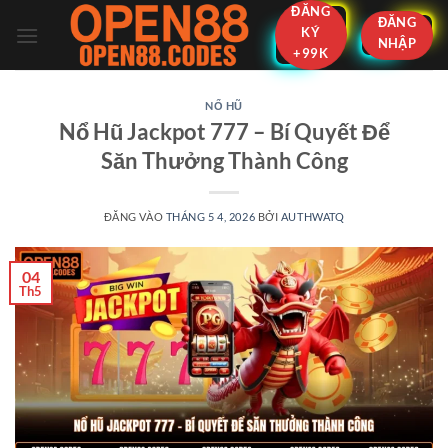
Bỏ
ĐĂNG
ĐĂNG
KÝ
qua
NHẬP
+99K
nội
dung
NỔ HŨ
Nổ Hũ Jackpot 777 – Bí Quyết Để
Săn Thưởng Thành Công
ĐĂNG VÀO
THÁNG 5 4, 2026
BỞI
AUTHWATQ
04
Th5