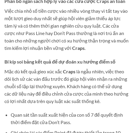
Phân bổ ngân sách hợp lý vào các cửa cược Craps an toàn
Việc chia nhỏ số tiền cược vào nhiều vòng thay vì tất tay vào
một lượt gieo duy nhất sẽ giúp hội viên giảm thiểu áp lực
tâm lý và có thêm thời gian nghiên cứu quy luật. Các cửa
cược như Pass Line hay Don’t Pass thường là nơi trú ẩn an
toàn cho những người chơi có xu hướng thận trọng và muốn
tìm kiếm lợi nhuận bền vững với
Craps
.
Bí kíp soi bảng kết quả để dự đoán xu hướng điểm số
Mặc dù kết quả gieo xúc xắc
Craps
là ngẫu nhiên, việc theo
dõi lịch sử các ván đấu trước đó giúp hội viên nhận ra những
chuỗi số lặp lại thường xuyên. Khách hàng có thể sử dụng
các dữ liệu này để điều chỉnh cửa cược của mình theo hướng
có lợi nhất dựa trên quy luật xác suất thống kê.
Quan sát tần suất xuất hiện của con số 7 để quyết định
thời điểm đặt cửa Don’t Pass.
Ghi chép lại các điểm Point đã được thiết lập trong 10