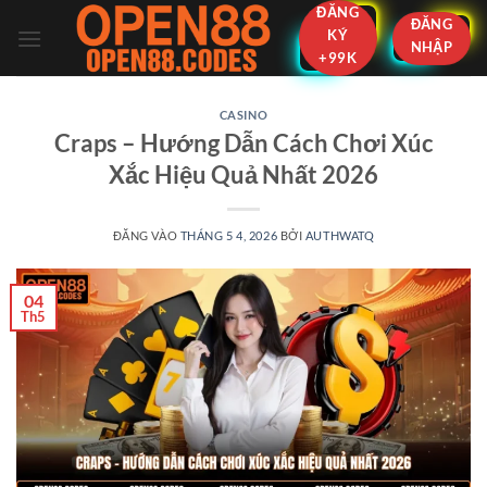
Bỏ
ĐĂNG
ĐĂNG
KÝ
qua
NHẬP
+99K
nội
dung
CASINO
Craps – Hướng Dẫn Cách Chơi Xúc
Xắc Hiệu Quả Nhất 2026
ĐĂNG VÀO
THÁNG 5 4, 2026
BỞI
AUTHWATQ
04
Th5