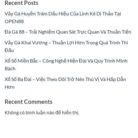
Recent Posts
Vảy Gà Huyền Trâm Dấu Hiệu Của Linh Kê Dị Thảo Tại
OPEN88
Đá Gà 88 – Trải Nghiệm Quan Sát Trực Quan Và Thuận Tiện
Vảy Gà Khai Vương – Thuận Lợi Hơn Trong Quá Trình Thi
Đấu
Xổ Số Miền Bắc – Công Nghệ Hiện Đại Và Quy Trình Minh
Bạch
Xổ Số Ba Đài – Việc Theo Dõi Trở Nên Thú Vị Và Hấp Dẫn
Hơn
Recent Comments
Không có bình luận nào để hiển thị.