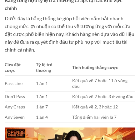
Bảng tổng hợp tỷ lệ trả thưởng Craps tại các khu vực
chính
Dưới đây là bảng thống kê giúp hội viên nắm bắt nhanh
chóng mức lợi nhuận có thể thu về tương ứng với mỗi cửa
đặt cược phổ biến hiện nay. Khách hàng nên dựa vào dữ liệu
này để đưa ra quyết định đầu tư phù hợp với mục tiêu tài
chính cá nhân.
Cửa đặt
Tỷ lệ trả
Tình huống thắng cược
cược
thưởng
Kết quả về 7 hoặc 11 ở vòng
Pass Line
1 ăn 1
đầu
Don’t Pass
1 ăn 1
Kết quả về 2 hoặc 3 ở vòng đầu
Any Craps
1 ăn 7
Kết quả về 2, 3 hoặc 12
Any Seven
1 ăn 4
Tổng điểm hai viên là 7