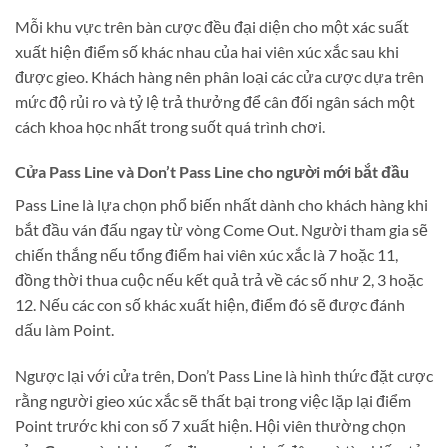
Mỗi khu vực trên bàn cược đều đại diện cho một xác suất
xuất hiện điểm số khác nhau của hai viên xúc xắc sau khi
được gieo. Khách hàng nên phân loại các cửa cược dựa trên
mức độ rủi ro và tỷ lệ trả thưởng để cân đối ngân sách một
cách khoa học nhất trong suốt quá trình chơi.
Cửa Pass Line và Don’t Pass Line cho người mới bắt đầu
Pass Line là lựa chọn phổ biến nhất dành cho khách hàng khi
bắt đầu ván đấu ngay từ vòng Come Out. Người tham gia sẽ
chiến thắng nếu tổng điểm hai viên xúc xắc là 7 hoặc 11,
đồng thời thua cuộc nếu kết quả trả về các số như 2, 3 hoặc
12. Nếu các con số khác xuất hiện, điểm đó sẽ được đánh
dấu làm Point.
Ngược lại với cửa trên, Don’t Pass Line là hình thức đặt cược
rằng người gieo xúc xắc sẽ thất bại trong việc lặp lại điểm
Point trước khi con số 7 xuất hiện. Hội viên thường chọn